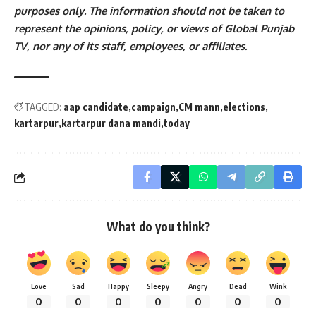
purposes only. The information should not be taken to
represent the opinions, policy, or views of Global Punjab
TV, nor any of its staff, employees, or affiliates.
TAGGED:
aap candidate
campaign
CM mann
elections
kartarpur
kartarpur dana mandi
today
What do you think?
Love
Sad
Happy
Sleepy
Angry
Dead
Wink
0
0
0
0
0
0
0