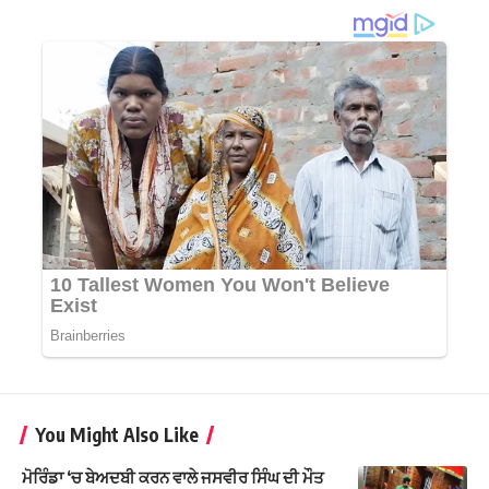
You Might Also Like
ਮੋਰਿੰਡਾ ‘ਚ ਬੇਅਦਬੀ ਕਰਨ ਵਾਲੇ ਜਸਵੀਰ ਸਿੰਘ ਦੀ ਮੌਤ