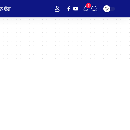
9
ਨ ਢੰਗ