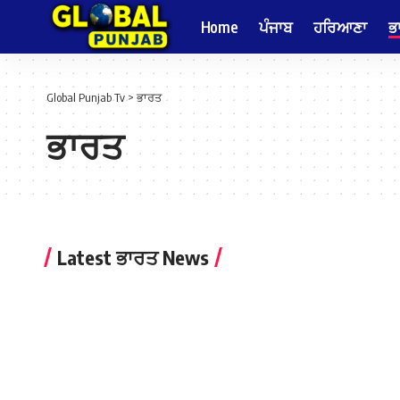
Home
ਪੰਜਾਬ
ਹਰਿਆਣਾ
ਭ
Global Punjab Tv
>
ਭਾਰਤ
ਭਾਰਤ
Latest ਭਾਰਤ News