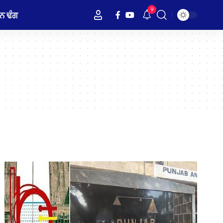
9
ਨ ਢੰਗ