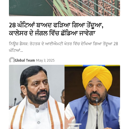
28 ਘੰਟਿਆਂ ਬਾਅਦ ਫੜਿਆ ਗਿਆ ਤੇਂਦੂਆ,
ਕਾਲੇਸਰ ਦੇ ਜੰਗਲ ਵਿੱਚ ਛੱਡਿਆ ਜਾਵੇਗਾ
ਨਿਊਜ਼ ਡੈਸਕ: ਰੋਹਤਕ ਦੇ ਆਈਐਮਟੀ ਖੇਤਰ ਵਿੱਚ ਦੇਖਿਆ ਗਿਆ ਤੇਂਦੂਆ 28
ਘੰਟਿਆਂ…
Global Team
May 3, 2025