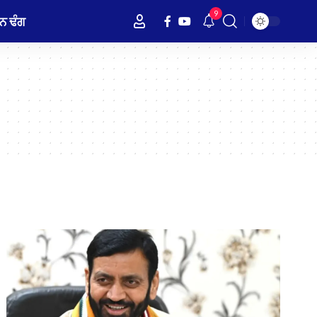
9
ਨ ਢੰਗ