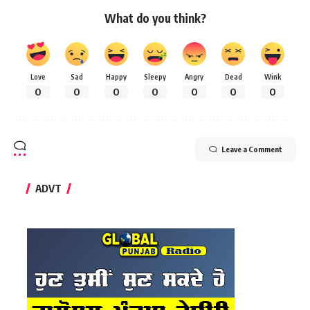
What do you think?
Love
Sad
Happy
Sleepy
Angry
Dead
Wink
0
0
0
0
0
0
0
Leave a Comment
ADVT