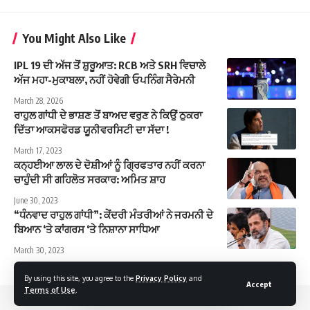
You Might Also Like
IPL 19 ਦੀ ਅੱਜ ਤੋਂ ਸ਼ੁਰੂਆਤ: RCB ਅਤੇ SRH ਵਿਚਾਲੇ
ਅੱਜ ਮਹਾ-ਮੁਕਾਬਲਾ, ਨਹੀਂ ਹੋਵੇਗੀ ਓਪਨਿੰਗ ਸੈਰੇਮਨੀ
March 28, 2026
ਰਾਹੁਲ ਗਾਂਧੀ ਦੇ ਭਾਸ਼ਣ ਤੋਂ ਬਾਅਦ ਵਰੁਣ ਨੇ ਕਿਉਂ ਠੁਕਰਾ
ਦਿੱਤਾ ਆਕਸਫੋਰਡ ਯੂਨੀਵਰਸਿਟੀ ਦਾ ਸੱਦਾ !
March 17, 2023
ਕਨ੍ਹਈਆ ਲਾਲ ਦੇ ਦੋਸ਼ੀਆਂ ਨੂੰ ਗ੍ਰਿਫਤਾਰ ਨਹੀਂ ਕਰਨਾ
ਚਾਹੁੰਦੀ ਸੀ ਗਹਿਲੋਤ ਸਰਕਾਰ: ਅਮਿਤ ਸ਼ਾਹ
June 30, 2023
“ਧੰਨਵਾਦ ਰਾਹੁਲ ਗਾਂਧੀ”: ਕੇਂਦਰੀ ਮੰਤਰੀਆਂ ਨੇ ਜਰਮਨੀ ਦੇ
ਬਿਆਨ ‘ਤੇ ਕਾਂਗਰਸ ‘ਤੇ ਨਿਸ਼ਾਨਾ ਸਾਧਿਆ
March 30, 2023
By using this site, you agree to the
Privacy Policy
and
Accept
Terms of Use
.