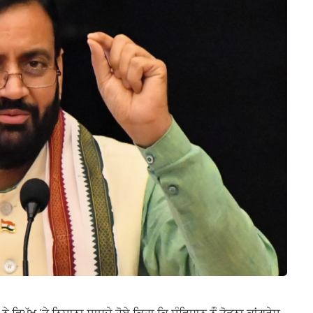
 ਵਿਪੱਖ ‘ਤੇ ਨਿਸ਼ਾਨਾ ਸਾਧਦੇ ਹੋਏ ਕਿਹਾ ਕਿ ਸੰਵਿਧਾਨ ਨੂੰੰ ਤੋੜਨਾ ਕਾਂਗ੍ਰੇਸ