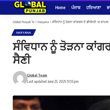
Home
ਪੰਜਾਬ
ਹਰਿਆਣਾ
ਭ
Global Punjab Tv
>
Haryana
>
ਸੰਵਿਧਾਨ ਨੂੰ ਤੋੜਨਾ ਕਾਂਗਰਸ ਦੇ ਡੀਐਨਏ ‘ਚ ਸ਼ਾਮਲ: 
HARYANA
ਸੰਵਿਧਾਨ ਨੂੰ ਤੋੜਨਾ ਕਾਂ
ਸੈਣੀ
Global Team
Last updated: June 25, 2025 9:03 pm