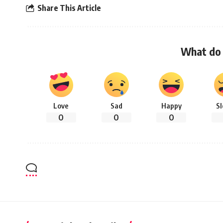
Share This Article
What do 
Love
Sad
Happy
S
0
0
0