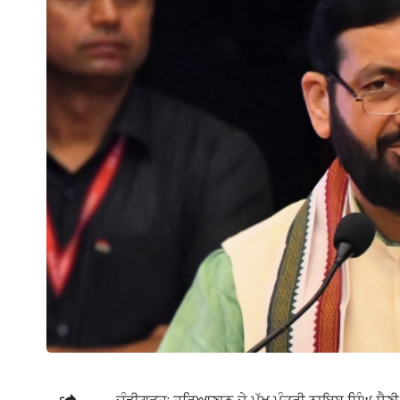
ਚੰਡੀਗੜ੍ਹ: ਹਰਿਆਣਾਠ ਦੇ ਮੁੱਖ ਮੰਤਰੀ ਨਾਇਬ ਸਿੰਘ ਸੈਣੀ ਨੇ