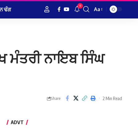
9
ਨ ਢੰਗ
Aa
Font
Resizer
ੁੱਖ ਮੰਤਰੀ ਨਾਇਬ ਸਿੰਘ
2 Min Read
Share
ADVT