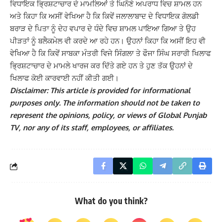
ਵਿਧਾਇਕ ਭ੍ਰਿਸ਼ਟਾਚਾਰ ਦੇ ਮਾਮਲਿਆਂ ਤੇ ਘਿਨੌਣੇ ਅਪਰਾਧ ਵਿਚ ਸ਼ਾਮਲ ਹਨ
ਅਤੇ ਕਿਹਾ ਕਿ ਅਸੀਂ ਵੇਖਿਆ ਹੈ ਕਿ ਕਿਵੇਂ ਜਲਾਲਾਬਾਦ ਦੇ ਵਿਧਾਇਕ ਗੋਲਡੀ
ਬਰਾੜ ਦੇ ਪਿਤਾ ਨੂੰ ਦੇਹ ਵਪਾਰ ਦੇ ਧੰਦੇ ਵਿਚ ਸ਼ਾਮਲ ਪਾਇਆ ਗਿਆ ਤੇ ਉਹ
ਪੀੜਤਾਂ ਨੂੰ ਬਲੈਕਮੇਲ ਵੀ ਕਰਦੇ ਆ ਰਹੇ ਹਨ। ਉਹਨਾਂ ਕਿਹਾ ਕਿ ਅਸੀਂ ਇਹ ਵੀ
ਵੇਖਿਆ ਹੈ ਕਿ ਕਿਵੇਂ ਸਾਬਕਾ ਮੰਤਰੀ ਵਿਜੇ ਸਿੰਗਲਾ ਤੇ ਫੌਜਾ ਸਿੰਘ ਸਰਾਰੀ ਖਿਲਾਫ
ਭ੍ਰਿਸ਼ਟਾਚਾਰ ਦੇ ਮਾਮਲੇ ਖਾਰਜ ਕਰ ਦਿੱਤੇ ਗਏ ਹਨ ਤੇ ਹੁਣ ਤੱਕ ਉਹਨਾਂ ਦੇ
ਖਿਲਾਫ ਕੋਈ ਕਾਰਵਾਈ ਨਹੀਂ ਕੀਤੀ ਗਈ।
Disclaimer: This article is provided for informational
purposes only. The information should not be taken to
represent the opinions, policy, or views of Global Punjab
TV, nor any of its staff, employees, or affiliates.
What do you think?