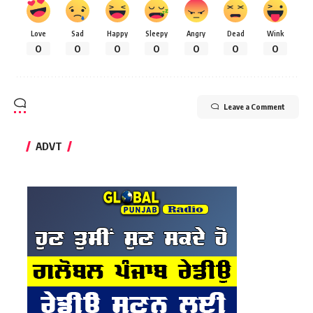
Love
Sad
Happy
Sleepy
Angry
Dead
Wink
0
0
0
0
0
0
0
Leave a Comment
ADVT