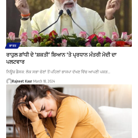
ਭਾਰਤ
ਰਾਹੁਲ ਗਾਂਧੀ ਦੇ ‘ਸ਼ਕਤੀ’ ਬਿਆਨ ‘ਤੇ ਪ੍ਰਧਾਨ ਮੰਤਰੀ ਮੋਦੀ ਦਾ
ਪਲਟਵਾਰ
ਨਿਊਜ਼ ਡੈਸਕ: ਲੋਕ ਸਭਾ ਚੋਣਾਂ ਤੋਂ ਪਹਿਲਾਂ ਭਾਜਪਾ ਦੱਖਣ ਵਿੱਚ ਆਪਣੀ ਪਕੜ…
Rajneet Kaur
March 18, 2024