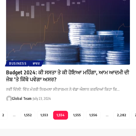
BUSINESS
ਭਾਰਤ
Budget 2024: ਕੀ ਸਸਤਾ ਤੇ ਕੀ ਹੋਇਆ ਮਹਿੰਗਾ, ਆਮ ਆਦਮੀ ਦੀ
ਜੇਬ ‘ਤੇ ਕਿੱਥੇ ਪਵੇਗਾ ਅਸਰ?
ਨਵੀਂ ਦਿੱਲੀ: ਵਿੱਤ ਮੰਤਰੀ ਨਿਰਮਲਾ ਸੀਤਾਰਮਨ ਨੇ ਵੱਡਾ ਐਲਾਨ ਕਰਦਿਆਂ ਕਿਹਾ ਕਿ…
Global Team
July 23, 2024
2
…
1,552
1,553
1,554
1,555
1,556
…
2,282