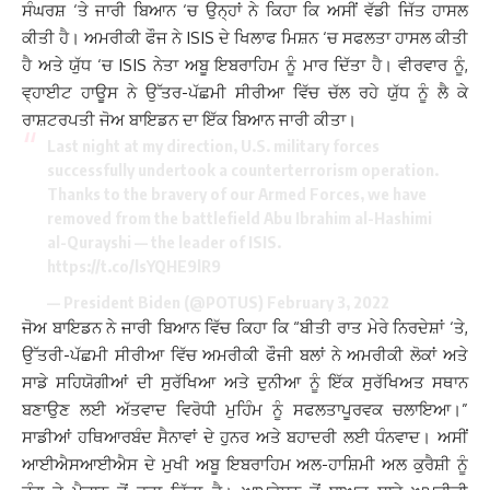
ਸੰਘਰਸ਼ ‘ਤੇ ਜਾਰੀ ਬਿਆਨ ‘ਚ ਉਨ੍ਹਾਂ ਨੇ ਕਿਹਾ ਕਿ ਅਸੀਂ ਵੱਡੀ ਜਿੱਤ ਹਾਸਲ
ਕੀਤੀ ਹੈ। ਅਮਰੀਕੀ ਫੌਜ ਨੇ ISIS ਦੇ ਖਿਲਾਫ ਮਿਸ਼ਨ ‘ਚ ਸਫਲਤਾ ਹਾਸਲ ਕੀਤੀ
ਹੈ ਅਤੇ ਯੁੱਧ ‘ਚ ISIS ਨੇਤਾ ਅਬੂ ਇਬਰਾਹਿਮ ਨੂੰ ਮਾਰ ਦਿੱਤਾ ਹੈ। ਵੀਰਵਾਰ ਨੂੰ,
ਵ੍ਹਾਈਟ ਹਾਊਸ ਨੇ ਉੱਤਰ-ਪੱਛਮੀ ਸੀਰੀਆ ਵਿੱਚ ਚੱਲ ਰਹੇ ਯੁੱਧ ਨੂੰ ਲੈ ਕੇ
ਰਾਸ਼ਟਰਪਤੀ ਜੋਅ ਬਾਇਡਨ ਦਾ ਇੱਕ ਬਿਆਨ ਜਾਰੀ ਕੀਤਾ।
Last night at my direction, U.S. military forces
successfully undertook a counterterrorism operation.
Thanks to the bravery of our Armed Forces, we have
removed from the battlefield Abu Ibrahim al-Hashimi
al-Qurayshi — the leader of ISIS.
https://t.co/lsYQHE9lR9
— President Biden (@POTUS)
February 3, 2022
ਜੋਅ ਬਾਇਡਨ ਨੇ ਜਾਰੀ ਬਿਆਨ ਵਿੱਚ ਕਿਹਾ ਕਿ “ਬੀਤੀ ਰਾਤ ਮੇਰੇ ਨਿਰਦੇਸ਼ਾਂ ‘ਤੇ,
ਉੱਤਰੀ-ਪੱਛਮੀ ਸੀਰੀਆ ਵਿੱਚ ਅਮਰੀਕੀ ਫੌਜੀ ਬਲਾਂ ਨੇ ਅਮਰੀਕੀ ਲੋਕਾਂ ਅਤੇ
ਸਾਡੇ ਸਹਿਯੋਗੀਆਂ ਦੀ ਸੁਰੱਖਿਆ ਅਤੇ ਦੁਨੀਆ ਨੂੰ ਇੱਕ ਸੁਰੱਖਿਅਤ ਸਥਾਨ
ਬਣਾਉਣ ਲਈ ਅੱਤਵਾਦ ਵਿਰੋਧੀ ਮੁਹਿੰਮ ਨੂੰ ਸਫਲਤਾਪੂਰਵਕ ਚਲਾਇਆ।”
ਸਾਡੀਆਂ ਹਥਿਆਰਬੰਦ ਸੈਨਾਵਾਂ ਦੇ ਹੁਨਰ ਅਤੇ ਬਹਾਦਰੀ ਲਈ ਧੰਨਵਾਦ। ਅਸੀਂ
ਆਈਐਸਆਈਐਸ ਦੇ ਮੁਖੀ ਅਬੂ ਇਬਰਾਹਿਮ ਅਲ-ਹਾਸ਼ਿਮੀ ਅਲ ਕੁਰੈਸ਼ੀ ਨੂੰ