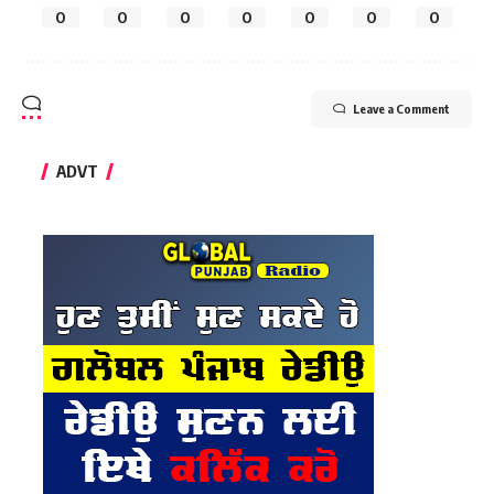
0
0
0
0
0
0
0
Leave a Comment
ADVT