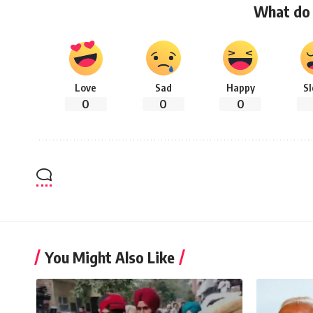
What do 
Love
Sad
Happy
S
0
0
0
You Might Also Like