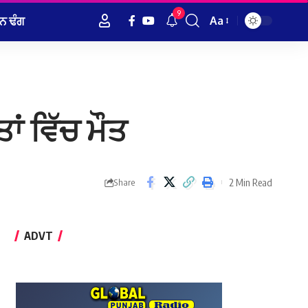
9
ਨ ਢੰਗ
Aa
Font
Resizer
ਾਂ ਵਿੱਚ ਮੌਤ
2 Min Read
Share
ADVT