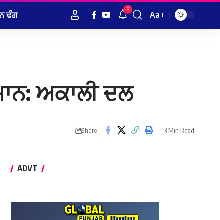
9
ਨ ਢੰਗ
Aa
Font
Resizer
ਮਾਨ: ਅਕਾਲੀ ਦਲ
3 Min Read
Share
ADVT