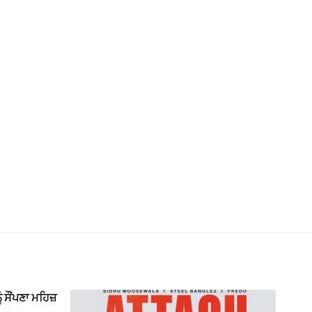
ੂੰ ਸੌਂਪਣਾ ਮਹਿਜ਼