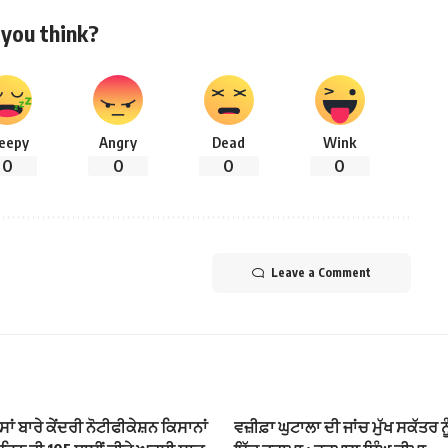
you think?
leepy
Angry
Dead
Wink
0
0
0
0
Leave a Comment
ਸਾਂ ਬਾਰੇ ਕੇਂਦਰੀ ਨੋਟੀਫੀਕੇਸ਼ਨ ਕਿਸਾਨਾਂ
ਵਜ਼ੀਫ਼ਾ ਘੁਟਾਲਾ ਦੀ ਜਾਂਚ ਮੁੱਖ ਸਕੱਤਰ ਨ