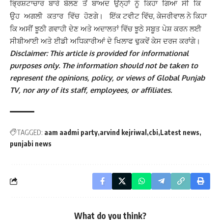
ਭ੍ਰਿਸ਼ਟਾਚਾਰ ਬਾਰੇ ਬੋਲਣ ਤੋਂ ਬਾਅਦ ਉਨ੍ਹਾਂ ਨੂੰ ਕਿਹਾ ਗਿਆ ਸੀ ਕਿ
ਇੱਕ ਟਵੀਟ ਵਿੱਚ, ਕੇਜਰੀਵਾਲ ਨੇ ਕਿਹਾ
ਉਹ ਅਗਲੀ ਕਤਾਰ ਵਿੱਚ ਹੋਣਗੇ।
ਕਿ ਅਸੀਂ ਝੂਠੀ ਗਵਾਹੀ ਦੇਣ ਅਤੇ ਅਦਾਲਤਾਂ ਵਿੱਚ ਝੂਠੇ ਸਬੂਤ ਪੇਸ਼ ਕਰਨ ਲਈ
ਸੀਬੀਆਈ ਅਤੇ ਈਡੀ ਅਧਿਕਾਰੀਆਂ ਦੇ ਖਿਲਾਫ ਢੁਕਵੇਂ ਕੇਸ ਦਰਜ ਕਰਾਂਗੇ।
Disclaimer: This article is provided for informational
purposes only. The information should not be taken to
represent the opinions, policy, or views of Global Punjab
TV, nor any of its staff, employees, or affiliates.
TAGGED:
aam aadmi party
arvind kejriwal
cbi
Latest news
punjabi news
What do you think?