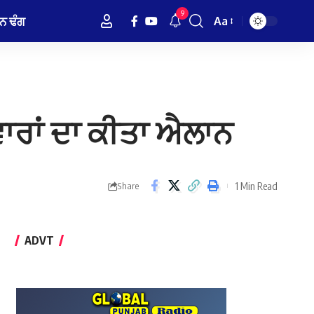
9
ਨ ਢੰਗ
Aa
Font
Resizer
ਾਰਾਂ ਦਾ ਕੀਤਾ ਐਲਾਨ
1 Min Read
Share
ADVT