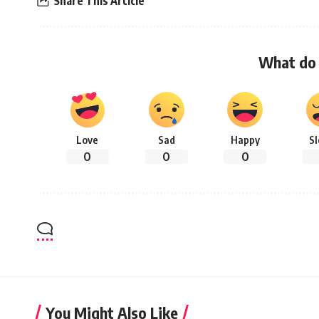
Share This Article
What do 
Love
Sad
Happy
S
0
0
0
You Might Also Like