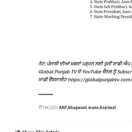
ਨੋਟ: ਪੰਜਾਬੀ ਦੀਆਂ ਖ਼ਬਰਾਂ ਪੜ੍ਹਨ ਲਈ ਤੁਸੀਂ ਸਾਡੀ ਐਪ ਨੂ
Global Punjab TV ਦੇ YouTube ਚੈਨਲ ਨੂੰ Subscribe
ਸਾਡੀ ਵੈੱਬਸਾਈਟ https://globalpunjabtv.com/ ‘ਤੇ 
TAGGED:
AAP
bhagwant mann
Kejriwal