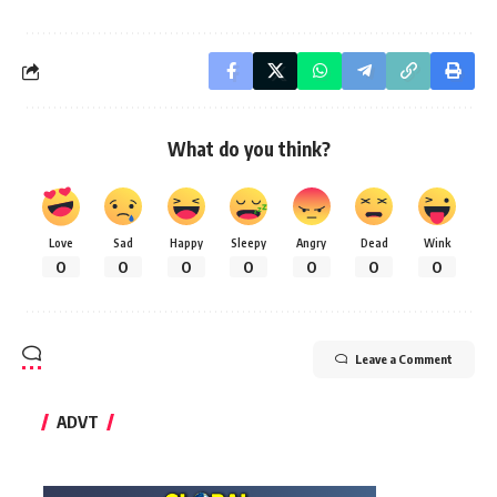
What do you think?
Love
Sad
Happy
Sleepy
Angry
Dead
Wink
0
0
0
0
0
0
0
Leave a Comment
ADVT