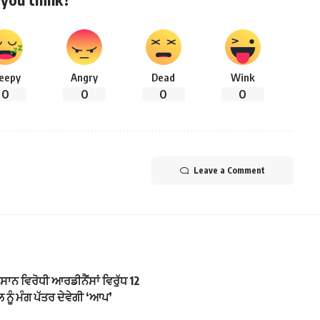
leepy
Angry
Dead
Wink
0
0
0
0
Leave a Comment
ਸਾਨ ਵਿਰੋਧੀ ਆਰਡੀਨੈਂਸਾਂ ਵਿਰੁੱਧ 12
ਲ ਨੂੰ ਮੰਗ ਪੱਤਰ ਦੇਵੇਗੀ ‘ਆਪ’