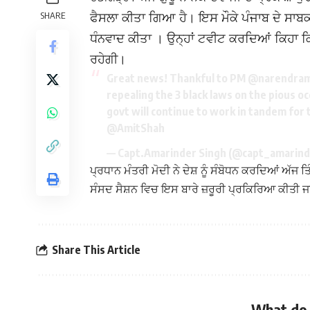
SHARE
ਫੈਸਲਾ ਕੀਤਾ ਗਿਆ ਹੈ। ਇਸ ਮੌਕੇ ਪੰਜਾਬ ਦੇ ਸਾਬਕ
ਧੰਨਵਾਦ ਕੀਤਾ । ਉਨ੍ਹਾਂ ਟਵੀਟ ਕਰਦਿਆਂ ਕਿਹਾ ਕ
ਰਹੇਗੀ।
Great news! Thankful to PM
@narendram
repealing the 3 black laws on the pious o
govt will continue to work in tandem for
@AmitShah
— Capt.Amarinder Singh (@capt_amarin
ਪ੍ਰਧਾਨ ਮੰਤਰੀ ਮੋਦੀ ਨੇ ਦੇਸ਼ ਨੂੰ ਸੰਬੋਧਨ ਕਰਦਿਆਂ ਅੱਜ ਤਿ
ਸੰਸਦ ਸੈਸ਼ਨ ਵਿਚ ਇਸ ਬਾਰੇ ਜ਼ਰੂਰੀ ਪ੍ਰਕਿਰਿਆ ਕੀਤੀ ਜ
Share This Article
What do 