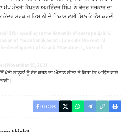
ਾ ਮੁੱਖ ਮੰਤਰੀ ਕੈਪਟਨ ਅਮਰਿੰਦਰ ਸਿੰਘ ਨੇ ਕੇਂਦਰ ਸਰਕਾਰ ਦਾ
ਿ ਕੇਂਦਰ ਸਰਕਾਰ ਕਿਸਾਨੀ ਦੇ ਵਿਕਾਸ ਲਈ ਮਿਲ ਕੇ ਕੰਮ ਕਰਦੀ
odi
ji for acceding to the demands of every punjabi &
ccasion of
#GuruNanakJayanti
. I am sure the central
 the development of Kisani!
#NoFarmers_NoFood
der)
November 19, 2021
ੰਨੋਂ ਖੇਤੀ ਕਾਨੂੰਨਾਂ ਨੂੰ ਰੱਦ ਕਰਨ ਦਾ ਐਲਾਨ ਕੀਤਾ ਤੇ ਕਿਹਾ ਕਿ ਆਉਣ ਵਾਲੇ
ਾਵੇਗੀ।
Facebook
you think?