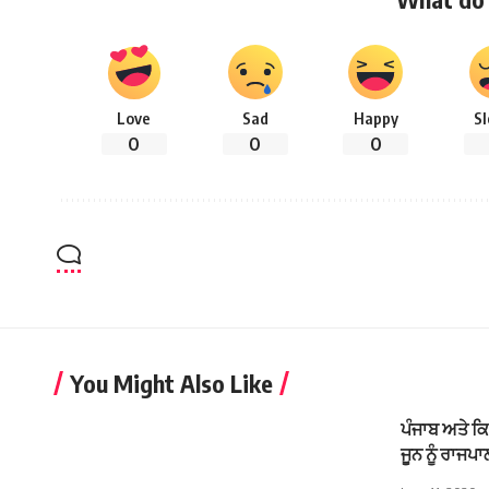
Love
Sad
Happy
S
0
0
0
You Might Also Like
ਪੰਜਾਬ ਅਤੇ ਕਿ
ਜੂਨ ਨੂੰ ਰਾਜਪਾ