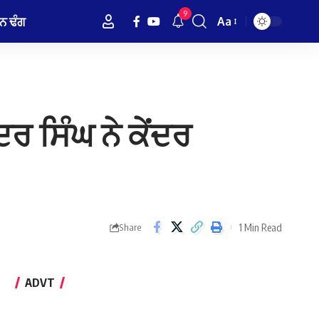
9
ਨ ਢੰਗ
Aa
Font
Resizer
ਦਰ ਸਿੰਘ ਨੇ ਕੇਂਦਰ
1 Min Read
Share
ADVT