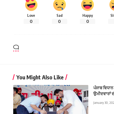
Love
Sad
Happy
S
0
0
0
You Might Also Like
ਪੰਜਾਬ ਵਿਧਾਨ 
ਉਮੀਦਵਾਰਾਂ ਦ
January 30, 20