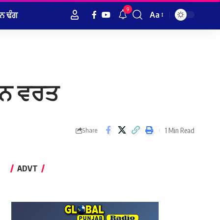
9
ਨ ਢੰਗ
Aa
Font
Resizer
ਮਰਨ ਵਰਤ
1 Min Read
Share
ADVT