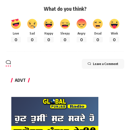
What do you think?
Love
Sad
Happy
Sleepy
Angry
Dead
Wink
0
0
0
0
0
0
0
Leave a Comment
ADVT