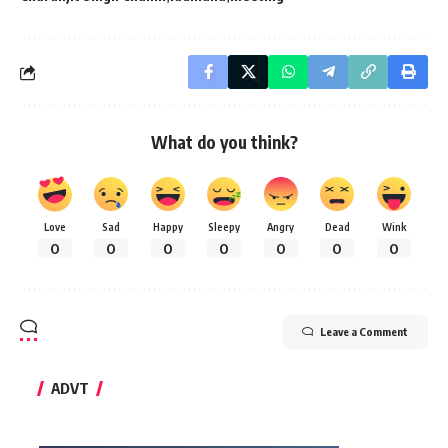
What do you think?
Love
Sad
Happy
Sleepy
Angry
Dead
Wink
0
0
0
0
0
0
0
Leave a Comment
ADVT