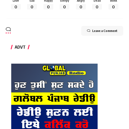
Love
Sad
Happy
Sleepy
Angry
Dead
Wink
0
0
0
0
0
0
0
Leave a Comment
ADVT