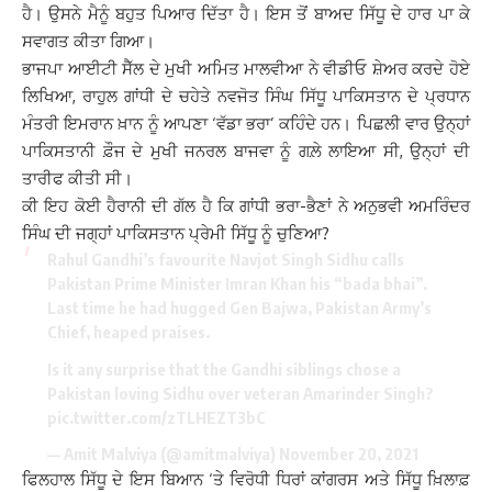
ਹੈ। ਉਸਨੇ ਮੈਨੂੰ ਬਹੁਤ ਪਿਆਰ ਦਿੱਤਾ ਹੈ। ਇਸ ਤੋਂ ਬਾਅਦ ਸਿੱਧੂ ਦੇ ਹਾਰ ਪਾ ਕੇ
ਸਵਾਗਤ ਕੀਤਾ ਗਿਆ।
ਭਾਜਪਾ ਆਈਟੀ ਸੈੱਲ ਦੇ ਮੁਖੀ ਅਮਿਤ ਮਾਲਵੀਆ ਨੇ ਵੀਡੀਓ ਸ਼ੇਅਰ ਕਰਦੇ ਹੋਏ
ਲਿਖਿਆ, ਰਾਹੁਲ ਗਾਂਧੀ ਦੇ ਚਹੇਤੇ ਨਵਜੋਤ ਸਿੰਘ ਸਿੱਧੂ ਪਾਕਿਸਤਾਨ ਦੇ ਪ੍ਰਧਾਨ
ਮੰਤਰੀ ਇਮਰਾਨ ਖ਼ਾਨ ਨੂੰ ਆਪਣਾ ‘ਵੱਡਾ ਭਰਾ’ ਕਹਿੰਦੇ ਹਨ। ਪਿਛਲੀ ਵਾਰ ਉਨ੍ਹਾਂ
ਪਾਕਿਸਤਾਨੀ ਫ਼ੌਜ ਦੇ ਮੁਖੀ ਜਨਰਲ ਬਾਜਵਾ ਨੂੰ ਗਲ਼ੇ ਲਾਇਆ ਸੀ, ਉਨ੍ਹਾਂ ਦੀ
ਤਾਰੀਫ ਕੀਤੀ ਸੀ।
ਕੀ ਇਹ ਕੋਈ ਹੈਰਾਨੀ ਦੀ ਗੱਲ ਹੈ ਕਿ ਗਾਂਧੀ ਭਰਾ-ਭੈਣਾਂ ਨੇ ਅਨੁਭਵੀ ਅਮਰਿੰਦਰ
ਸਿੰਘ ਦੀ ਜਗ੍ਹਾਂ ਪਾਕਿਸਤਾਨ ਪ੍ਰੇਮੀ ਸਿੱਧੂ ਨੂੰ ਚੁਣਿਆ?
Rahul Gandhi’s favourite Navjot Singh Sidhu calls
Pakistan Prime Minister Imran Khan his “bada bhai”.
Last time he had hugged Gen Bajwa, Pakistan Army’s
Chief, heaped praises.
Is it any surprise that the Gandhi siblings chose a
Pakistan loving Sidhu over veteran Amarinder Singh?
pic.twitter.com/zTLHEZT3bC
— Amit Malviya (@amitmalviya)
November 20, 2021
ਫਿਲਹਾਲ ਸਿੱਧੂ ਦੇ ਇਸ ਬਿਆਨ ‘ਤੇ ਵਿਰੋਧੀ ਧਿਰਾਂ ਕਾਂਗਰਸ ਅਤੇ ਸਿੱਧੂ ਖ਼ਿਲਾਫ਼