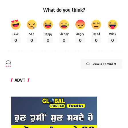
What do you think?
Love
Sad
Happy
Sleepy
Angry
Dead
Wink
0
0
0
0
0
0
0
Leave a Comment
ADVT