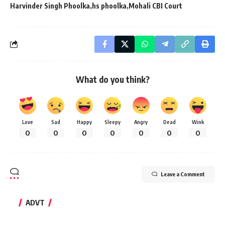
Harvinder Singh Phoolka
hs phoolka
Mohali CBI Court
What do you think?
Love
Sad
Happy
Sleepy
Angry
Dead
Wink
0
0
0
0
0
0
0
Leave a Comment
ADVT