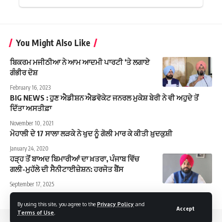
You Might Also Like
ਬਿਕਰਮ ਮਜੀਠੀਆ ਨੇ ਆਮ ਆਦਮੀ ਪਾਰਟੀ ‘ਤੇ ਲਗਾਏ
ਗੰਭੀਰ ਦੋਸ਼
February 16, 2023
BIG NEWS : ਹੁਣ ਐਡੀਸ਼ਨ ਐਡਵੋਕੇਟ ਜਨਰਲ ਮੁਕੇਸ਼ ਬੇਰੀ ਨੇ ਵੀ ਅਹੁਦੇ ਤੋਂ
ਦਿੱਤਾ ਅਸਤੀਫ਼ਾ
November 10, 2021
ਮੋਹਾਲੀ ਦੇ 17 ਸਾਲਾ ਲੜਕੇ ਨੇ ਖੁਦ ਨੂੰ ਗੋਲੀ ਮਾਰ ਕੇ ਕੀਤੀ ਖ਼ੁਦਕੁਸ਼ੀ
January 24, 2020
ਹੜ੍ਹ ਤੋਂ ਬਾਅਦ ਬਿਮਾਰੀਆਂ ਦਾ ਖ਼ਤਰਾ, ਪੰਜਾਬ ਵਿੱਚ
ਗਲੀ-ਮੁਹੱਲੇ ਦੀ ਸੈਨੀਟਾਈਜ਼ੇਸ਼ਨ: ਹਰਜੋਤ ਬੈਂਸ
September 17, 2025
By using this site, you agree to the
Privacy Policy
and
Accept
Terms of Use
.