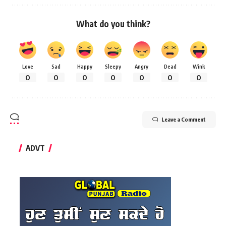
What do you think?
Love
Sad
Happy
Sleepy
Angry
Dead
Wink
0
0
0
0
0
0
0
Leave a Comment
ADVT