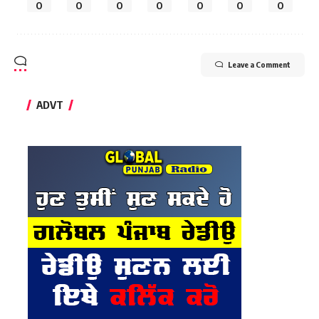
0
0
0
0
0
0
0
Leave a Comment
ADVT