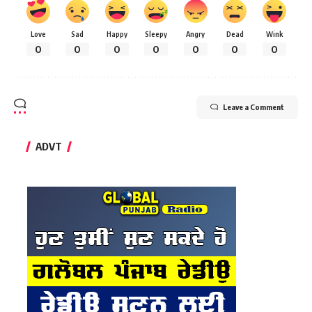
Love
Sad
Happy
Sleepy
Angry
Dead
Wink
0
0
0
0
0
0
0
Leave a Comment
ADVT