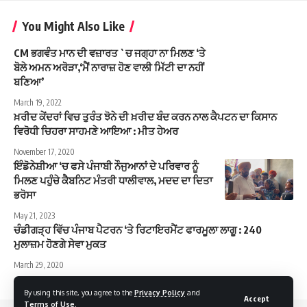
You Might Also Like
CM ਭਗਵੰਤ ਮਾਨ ਦੀ ਵਜ਼ਾਰਤ `ਚ ਜਗ੍ਹਾ ਨਾ ਮਿਲਣ ‘ਤੇ
ਬੋਲੇ ਅਮਨ ਅਰੋੜਾ,‘ਮੈਂ ਨਾਰਾਜ਼ ਹੋਣ ਵਾਲੀ ਮਿੱਟੀ ਦਾ ਨਹੀਂ
ਬਣਿਆ’
March 19, 2022
ਖ਼ਰੀਦ ਕੇਂਦਰਾਂ ਵਿਚ ਤੁਰੰਤ ਝੋਨੇ ਦੀ ਖ਼ਰੀਦ ਬੰਦ ਕਰਨ ਨਾਲ ਕੈਪਟਨ ਦਾ ਕਿਸਾਨ
ਵਿਰੋਧੀ ਚਿਹਰਾ ਸਾਹਮਣੇ ਆਇਆ : ਮੀਤ ਹੇਅਰ
November 17, 2020
ਇੰਡੋਨੇਸ਼ੀਆ ‘ਚ ਫਸੇ ਪੰਜਾਬੀ ਨੌਜੁਆਨਾਂ ਦੇ ਪਰਿਵਾਰ ਨੂੰ
ਮਿਲਣ ਪਹੁੰਚੇ ਕੈਬਨਿਟ ਮੰਤਰੀ ਧਾਲੀਵਾਲ, ਮਦਦ ਦਾ ਦਿਤਾ
ਭਰੋਸਾ
May 21, 2023
ਚੰਡੀਗੜ੍ਹ ਵਿੱਚ ਪੰਜਾਬ ਪੈਟਰਨ ‘ਤੇ ਰਿਟਾਇਰਮੈਂਟ ਫਾਰਮੂਲਾ ਲਾਗੂ : 240
ਮੁਲਾਜ਼ਮ ਹੋਣਗੇ ਸੇਵਾ ਮੁਕਤ
March 29, 2020
By using this site, you agree to the
Privacy Policy
and
Accept
Terms of Use
.