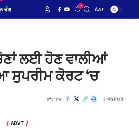
9
ਨ ਢੰਗ
Aa
Font
Resizer
 ਚੋਣਾਂ ਲਈ ਹੋਣ ਵਾਲੀਆਂ
ਆ ਸੁਪਰੀਮ ਕੋਰਟ ‘ਚ
2 Min Read
Share
ADVT