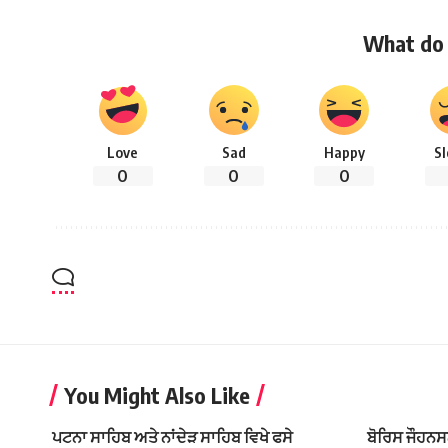
What do 
Love
Sad
Happy
S
0
0
0
You Might Also Like
ਪਟਨਾ ਸਾਹਿਬ ਅਤੇ ਨਾਂਦੇੜ ਸਾਹਿਬ ਵਿਖੇ ਫਸੇ
ਬੋਰਿਸ ਜੌਹਨਸਨ 