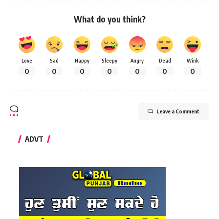
What do you think?
Love
Sad
Happy
Sleepy
Angry
Dead
Wink
0
0
0
0
0
0
0
Leave a Comment
ADVT