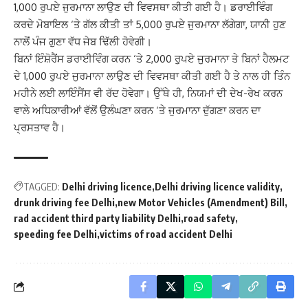
1,000 ਰੁਪਏ ਜੁਰਮਾਨਾ ਲਾਉਣ ਦੀ ਵਿਵਸਥਾ ਕੀਤੀ ਗਈ ਹੈ। ਡਰਾਈਵਿੰਗ
ਕਰਦੇ ਮੋਬਾਇਲ ‘ਤੇ ਗੱਲ ਕੀਤੀ ਤਾਂ 5,000 ਰੁਪਏ ਜੁਰਮਾਨਾ ਲੱਗੇਗਾ, ਯਾਨੀ ਹੁਣ
ਨਾਲੋਂ ਪੰਜ ਗੁਣਾ ਵੱਧ ਜੇਬ ਢਿੱਲੀ ਹੋਵੇਗੀ।
ਬਿਨਾਂ ਇੰਸ਼ੋਰੈਂਸ ਡਰਾਈਵਿੰਗ ਕਰਨ ‘ਤੇ 2,000 ਰੁਪਏ ਜੁਰਮਾਨਾ ਤੇ ਬਿਨਾਂ ਹੈਲਮਟ
ਦੇ 1,000 ਰੁਪਏ ਜੁਰਮਾਨਾ ਲਾਉਣ ਦੀ ਵਿਵਸਥਾ ਕੀਤੀ ਗਈ ਹੈ ਤੇ ਨਾਲ ਹੀ ਤਿੰਨ
ਮਹੀਨੇ ਲਈ ਲਾਇੰਸੈਂਸ ਵੀ ਰੱਦ ਹੋਵੇਗਾ। ਉੱਥੇ ਹੀ, ਨਿਯਮਾਂ ਦੀ ਦੇਖ-ਰੇਖ ਕਰਨ
ਵਾਲੇ ਅਧਿਕਾਰੀਆਂ ਵੱਲੋਂ ਉਲੰਘਣਾ ਕਰਨ ‘ਤੇ ਜੁਰਮਾਨਾ ਦੁੱਗਣਾ ਕਰਨ ਦਾ
ਪ੍ਰਸਤਾਵ ਹੈ।
TAGGED:
Delhi driving licence
Delhi driving licence validity
drunk driving fee Delhi
new Motor Vehicles (Amendment) Bill
rad accident third party liability Delhi
road safety
speeding fee Delhi
victims of road accident Delhi