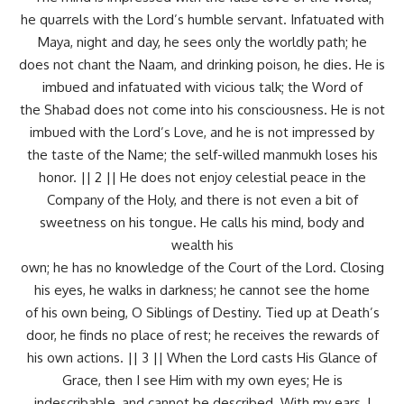
he quarrels with the Lord’s humble servant. Infatuated with
Maya, night and day, he sees only the worldly path; he
does not chant the Naam, and drinking poison, he dies. He is
imbued and infatuated with vicious talk; the Word of
the Shabad does not come into his consciousness. He is not
imbued with the Lord’s Love, and he is not impressed by
the taste of the Name; the self-willed manmukh loses his
honor. || 2 || He does not enjoy celestial peace in the
Company of the Holy, and there is not even a bit of
sweetness on his tongue. He calls his mind, body and
wealth his
own; he has no knowledge of the Court of the Lord. Closing
his eyes, he walks in darkness; he cannot see the home
of his own being, O Siblings of Destiny. Tied up at Death’s
door, he finds no place of rest; he receives the rewards of
his own actions. || 3 || When the Lord casts His Glance of
Grace, then I see Him with my own eyes; He is
indescribable, and cannot be described. With my ears, I