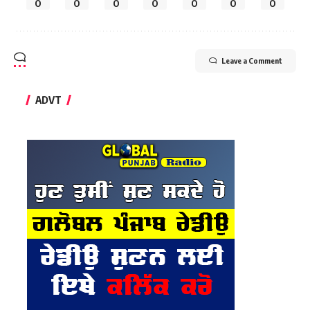
0
0
0
0
0
0
0
Leave a Comment
ADVT