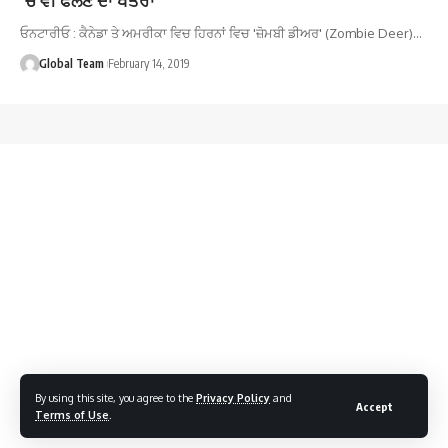
ਓਨਟਾਰੀਓ : ਕੈਨੇਡਾ ਤੇ ਅਮਰੀਕਾ ਵਿਚ ਹਿਰਨਾਂ ਵਿਚ 'ਜ਼ੋਮਬੀ ਡੀਅਰ' (Zombie Deer)…
Global Team
February 14, 2019
By using this site, you agree to the
Privacy Policy
and
Accept
Terms of Use
.