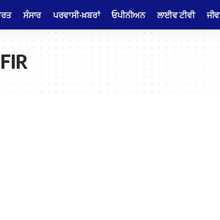
ਾਰਤ
ਸੰਸਾਰ
ਪਰਵਾਸੀ-ਖ਼ਬਰਾਂ
ਓਪੀਨੀਅਨ
ਲਾਈਵ ਟੀਵੀ
ਜੀਵ
 FIR