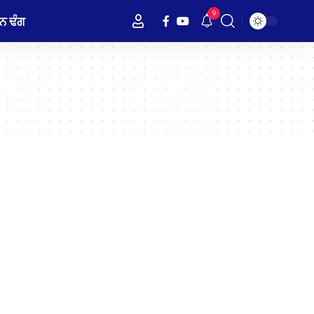
9
ਨ ਢੰਗ