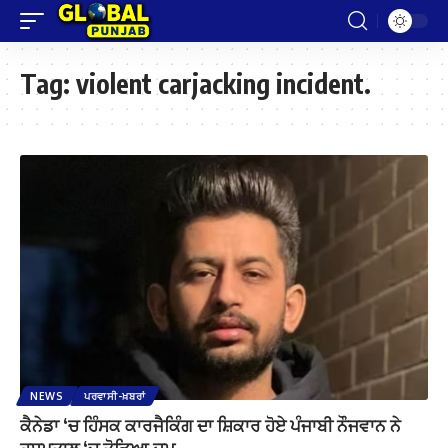
Tag:
violent carjacking incident.
NEWS
ਪਰਵਾਸੀ-ਖ਼ਬਰਾਂ
ਕੈਨੇਡਾ ‘ਚ ਹਿੰਸਕ ਕਾਰਜੈਕਿੰਗ ਦਾ ਸ਼ਿਕਾਰ ਹੋਏ ਪੰਜਾਬੀ ਨੌਜਵਾਨ ਨੇ
ਹਸਪਤਾਲ ‘ਚ ਤੋੜਿਆ ਦਮ