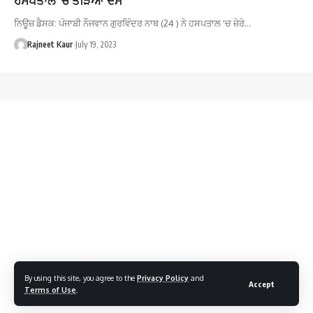
ਨਿਊਜ਼ ਡੈਸਕ: ਪੰਜਾਬੀ ਨੌਜਵਾਨ ਗੁਰਵਿੰਦਰ ਨਾਥ (24 ) ਨੇ ਹਸਪਤਾਲ 'ਚ ਜ਼ੇਰੇ…
Rajneet Kaur
July 19, 2023
By using this site, you agree to the
Privacy Policy
and
Accept
Terms of Use
.