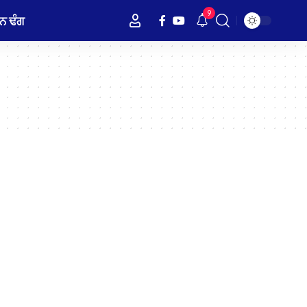
9
ਨ ਢੰਗ