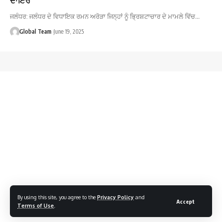
ਜਲੰਧਰ: ਜਲੰਧਰ ਦੇ ਵਿਧਾਇਕ ਰਮਨ ਅਰੋੜਾ ਜਿਨ੍ਹਾਂ ਨੂੰ ਭ੍ਰਿਸ਼ਟਾਚਾਰ ਦੇ ਮਾਮਲੇ ਵਿੱਚ…
Global Team
June 19, 2025
By using this site, you agree to the
Privacy Policy
and
Accept
Terms of Use
.