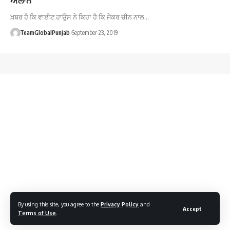
ਖ਼ਬਰ ਹੈ ਕਿ ਵਾਈਟ ਹਾਉਸ ਨੇ ਕਿਹਾ ਹੈ ਕਿ ਜੇਕਰ ਚੀਨ ਨਾਲ…
TeamGlobalPunjab
September 23, 2019
By using this site, you agree to the
Privacy Policy
and
Accept
Terms of Use
.