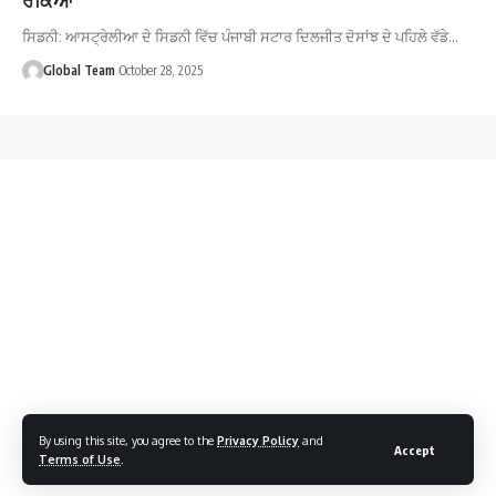
ਸਿਡਨੀ: ਆਸਟ੍ਰੇਲੀਆ ਦੇ ਸਿਡਨੀ ਵਿੱਚ ਪੰਜਾਬੀ ਸਟਾਰ ਦਿਲਜੀਤ ਦੋਸਾਂਝ ਦੇ ਪਹਿਲੇ ਵੱਡੇ…
Global Team
October 28, 2025
By using this site, you agree to the
Privacy Policy
and
Accept
Terms of Use
.