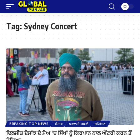
Tag:
Sydney Concert
BREAKING TOP NEWS
ਸੰਸਾਰ
ਪਰਵਾਸੀ-ਖ਼ਬਰਾਂ
ਮਨੋਰੰਜਨ
ਦਿਲਜੀਤ ਦੋਸਾਂਝ ਦੇ ਸ਼ੋਅ ‘ਚ ਸਿੱਖਾਂ ਨੂੰ ਕਿਰਪਾਨ ਨਾਲ ਐਂਟਰੀ ਕਰਨ ਤੋਂ
ਰੋਕਿਆ