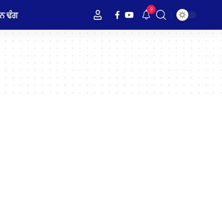
9
ਨ ਢੰਗ