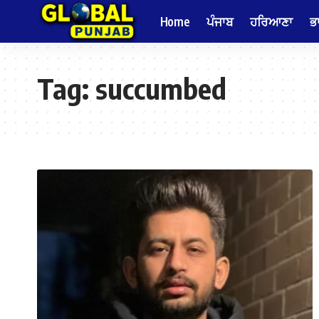
Home
ਪੰਜਾਬ
ਹਰਿਆਣਾ
ਭ
Tag:
succumbed