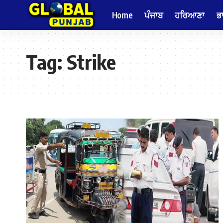
Home
ਪੰਜਾਬ
ਹਰਿਆਣਾ
ਭ
Tag:
Strike