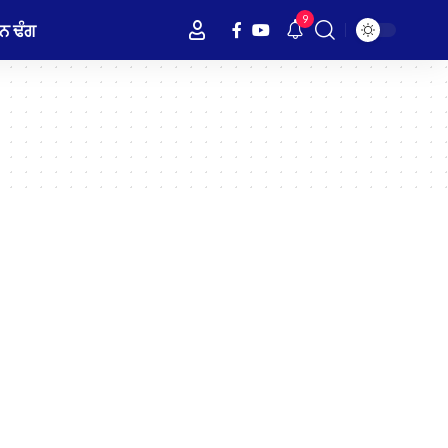
9
ਨ ਢੰਗ