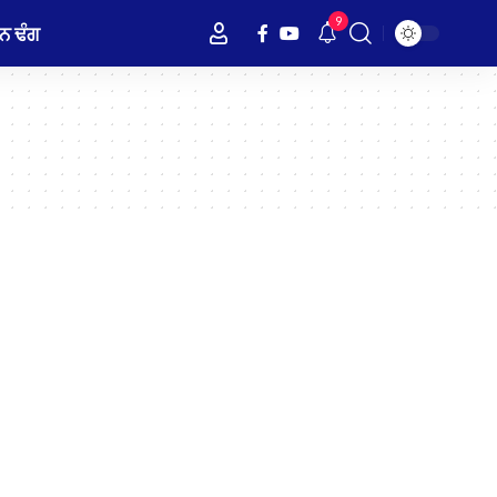
9
ਨ ਢੰਗ