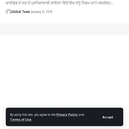
ਬਾਲੀਵੁੱਡ ਦੇ ਸਭ ਤੋਂ ਪ੍ਰਤਿਭਾਸ਼ਾਲੀ ਗਾਇਕਾਂ ਵਿੱਚੋਂ ਇੱਕ ਸੋਨੂੰ ਨਿਗਮ ਚਾਹੇ ਅੱਜਕੱਲ੍ਹ…
Global Team
January 21, 2019
By using this site, you agree to the
Privacy Policy
and
Accept
Terms of Use
.