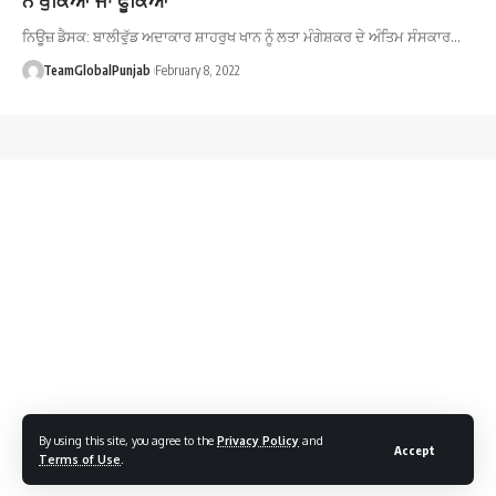
ਨਿਊਜ਼ ਡੈਸਕ: ਬਾਲੀਵੁੱਡ ਅਦਾਕਾਰ ਸ਼ਾਹਰੁਖ ਖਾਨ ਨੂੰ ਲਤਾ ਮੰਗੇਸ਼ਕਰ ਦੇ ਅੰਤਿਮ ਸੰਸਕਾਰ…
TeamGlobalPunjab
February 8, 2022
By using this site, you agree to the
Privacy Policy
and
Accept
Terms of Use
.