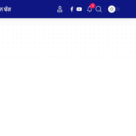
9
ਨ ਢੰਗ