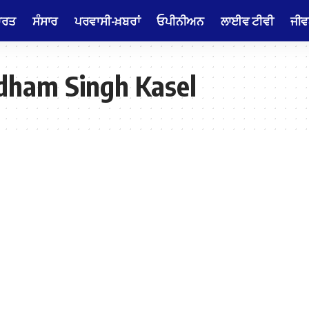
ਾਰਤ
ਸੰਸਾਰ
ਪਰਵਾਸੀ-ਖ਼ਬਰਾਂ
ਓਪੀਨੀਅਨ
ਲਾਈਵ ਟੀਵੀ
ਜੀਵ
dham Singh Kasel