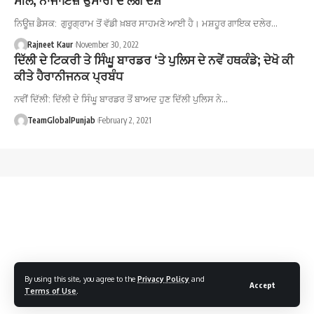
ਨਿਊਜ਼ ਡੈਸਕ: ਗੁਰੂਗ੍ਰਾਮ ਤੋਂ ਵੱਡੀ ਖ਼ਬਰ ਸਾਹਮਣੇ ਆਈ ਹੈ। ਮਸ਼ਹੂਰ ਗਾਇਕ ਦਲੇਰ…
Rajneet Kaur
November 30, 2022
ਦਿੱਲੀ ਦੇ ਟਿਕਰੀ ਤੇ ਸਿੰਘੂ ਬਾਰਡਰ ‘ਤੇ ਪੁਲਿਸ ਦੇ ਨਵੇਂ ਹਥਕੰਡੇ; ਦੇਖੋ ਕੀ
ਕੀਤੇ ਹੈਰਾਨੀਜਨਕ ਪ੍ਰਬੰਧ
ਨਵੀਂ ਦਿੱਲੀ: ਦਿੱਲੀ ਦੇ ਸਿੰਘੂ ਬਾਰਡਰ ਤੋਂ ਬਾਅਦ ਹੁਣ ਦਿੱਲੀ ਪੁਲਿਸ ਨੇ…
TeamGlobalPunjab
February 2, 2021
By using this site, you agree to the
Privacy Policy
and
Accept
Terms of Use
.