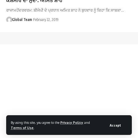
ਰਾਜਾਮਹੇਂਦਰਵਰਮ: ਬੀਜੇਪੀ ਦੇ ਪ੍ਰਧਾਨ ਅਮਿਤ ਸ਼ਾਹ ਨੇ ਬੁਧਵਾਰ ਨੂੰ ਕਿਹਾ ਕਿ ਸਾਬਕਾ…
Global Team
February 22, 2019
By using this site, you agree to the
Privacy Policy
and
Accept
Terms of Use
.