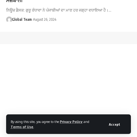
ਨਿਊਜ਼ ਡੈਸਕ: ਗੁਰੂ ਰੰਧਾਵਾ ਨੇ ਪੰਜਾਬੀਆਂ ਦਾ ਮਾਣ ਹਰ ਜਗ੍ਹਾ ਵਧਾਇਆ ਹੈ।…
Global Team
August 26, 2024
By using this site, you agree to the
Privacy Policy
and
Accept
Terms of Use
.