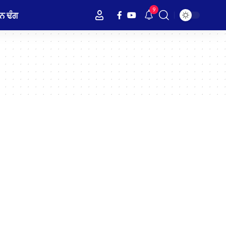
9
ਨ ਢੰਗ