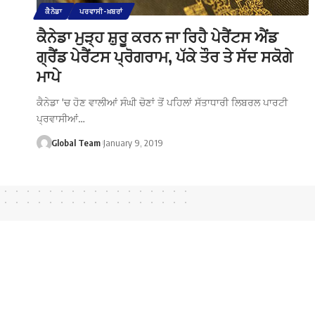
ਕੈਨੇਡਾ
ਪਰਵਾਸੀ-ਖ਼ਬਰਾਂ
ਕੈਨੇਡਾ ਮੁੜ੍ਹ ਸ਼ੁਰੂ ਕਰਨ ਜਾ ਰਿਹੈ ਪੇਰੈਂਟਸ ਐਂਡ
ਗ੍ਰੈਂਡ ਪੇਰੈਂਟਸ ਪ੍ਰੋਗਰਾਮ, ਪੱਕੇ ਤੌਰ ਤੇ ਸੱਦ ਸਕੋਗੇ
ਮਾਪੇ
ਕੈਨੇਡਾ 'ਚ ਹੋਣ ਵਾਲੀਆਂ ਸੰਘੀ ਚੋਣਾਂ ਤੋਂ ਪਹਿਲਾਂ ਸੱਤਾਧਾਰੀ ਲਿਬਰਲ ਪਾਰਟੀ
ਪ੍ਰਵਾਸੀਆਂ…
Global Team
January 9, 2019