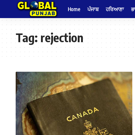
Home
ਪੰਜਾਬ
ਹਰਿਆਣਾ
ਭ
Tag:
rejection