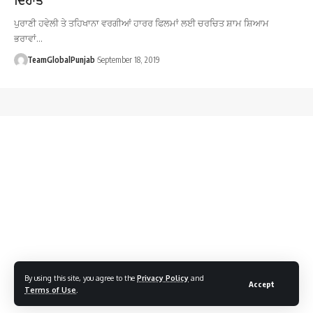
ਪੁਰਾਣੀ ਹਵੇਲੀ ਤੇ ਤਹਿਖਾਨਾ ਵਰਗੀਆਂ ਹਾਰਰ ਫਿਲਮਾਂ ਲਈ ਚਰਚਿਤ ਸ਼ਾਮ ਸ਼ਿਆਮ
ਭਰਾਵਾਂ…
TeamGlobalPunjab
September 18, 2019
By using this site, you agree to the
Privacy Policy
and
Accept
Terms of Use
.