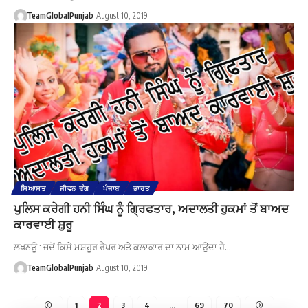
TeamGlobalPunjab
August 10, 2019
ਸਿਆਸਤ
ਜੀਵਨ ਢੰਗ
ਪੰਜਾਬ
ਭਾਰਤ
ਪੁਲਿਸ ਕਰੇਗੀ ਹਨੀ ਸਿੰਘ ਨੂੰ ਗ੍ਰਿਫਤਾਰ, ਅਦਾਲਤੀ ਹੁਕਮਾਂ ਤੋਂ ਬਾਅਦ
ਕਾਰਵਾਈ ਸ਼ੁਰੂ
ਲਖਨਊ : ਜਦੋਂ ਕਿਸੇ ਮਸ਼ਹੂਰ ਰੈਪਰ ਅਤੇ ਕਲਾਕਾਰ ਦਾ ਨਾਮ ਆਉਂਦਾ ਹੈ…
TeamGlobalPunjab
August 10, 2019
1
2
3
4
…
69
70