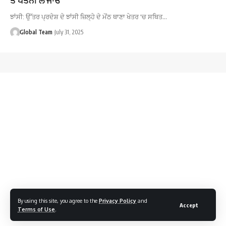
ਝਾਂਸੀ: ਉੱਤਰ ਪ੍ਰਦੇਸ਼ ਦੇ ਝਾਂਸੀ ਜ਼ਿਲ੍ਹੇ ਦੇ ਮੋਂਠ ਥਾਣਾ ਖੇਤਰ 'ਚ ਸਥਿਤ…
Global Team
July 31, 2025
By using this site, you agree to the
Privacy Policy
and
Accept
Terms of Use
.